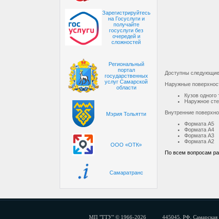
Зарегистрируйтесь
на Госуслуги и
получайте
госуслуги без
очередей и
сложностей
Региональный
портал
Доступны следующие
государственных
услуг Самарской
Наружные поверхнос
области
Кузов одного
Наружное сте
Внутренние поверхно
Мэрия Тольятти
Формата А5
Формата А4
Формата А3
Формата А2
ООО «ОТК»
По всем вопросам ра
Самаратранс
МП "ТТУ" © 1966-2026
445045, РФ, Самарская 