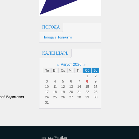
ПОГОДА
Погода в Тольятти
КАЛЕНДАРЬ
«
Август 2026
»
Пн
Вт
Ср
Чт
Пт
Сб
Вс
1
2
3
4
5
6
7
8
9
10
11
12
13
14
15
16
17
18
19
20
21
22
23
дрей Вадимович
24
25
26
27
28
29
30
31
mp_t.t.u@mail.ru