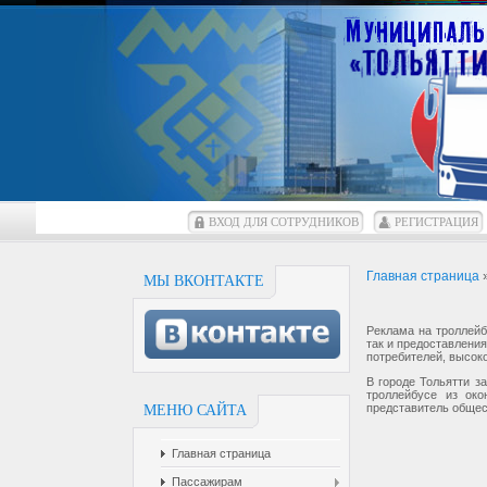
ВХОД ДЛЯ СОТРУДНИКОВ
РЕГИСТРАЦИЯ
Главная страница
МЫ ВКОНТАКТЕ
Реклама на троллейб
так и предоставлени
потребителей, высок
В городе Тольятти з
троллейбусе из ок
представитель общес
МЕНЮ САЙТА
Главная страница
Пассажирам