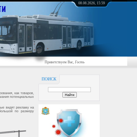
08.08.2026, 15:59
Приветствуем Вас
,
Гость
ПОИСК
ования, как товаров,
имания потенциальных
рые видят рекламу на
большой по размеру