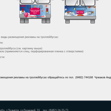
 виды размещения рекламы на троллейбусах:
ти:
 троллейбуса (см. картинку выше)
кло (применяется спец. перфорированная пленка с отверстиями)
сти:
змещения рекламы на троллейбусах обращайтесь по тел. (8482) 744168 Чумаков Ан
обл., г.Тольятти, ул.Громовой, 55 тел.: (8482) 24-35-75