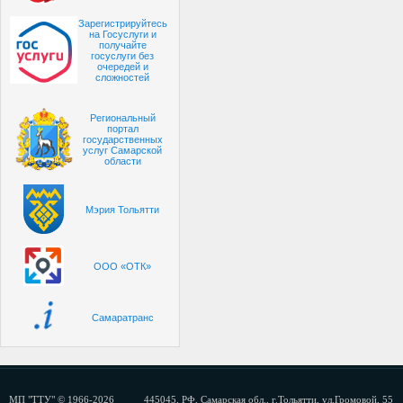
Зарегистрируйтесь
на Госуслуги и
получайте
госуслуги без
очередей и
сложностей
Региональный
портал
государственных
услуг Самарской
области
Мэрия Тольятти
ООО «ОТК»
Самаратранс
МП "ТТУ" © 1966-2026
445045, РФ, Самарская обл., г.Тольятти, ул.Громовой, 55 