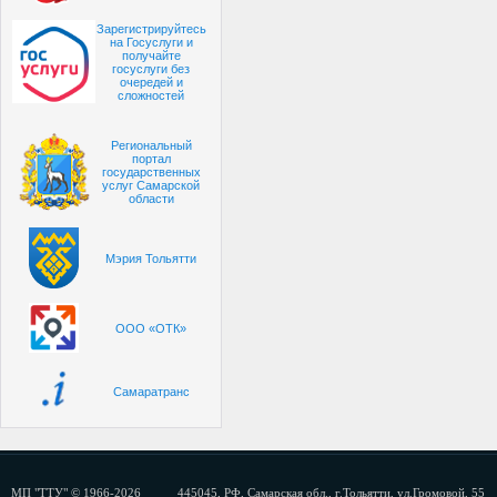
Зарегистрируйтесь
на Госуслуги и
получайте
госуслуги без
очередей и
сложностей
Региональный
портал
государственных
услуг Самарской
области
Мэрия Тольятти
ООО «ОТК»
Самаратранс
МП "ТТУ" © 1966-2026
445045, РФ, Самарская обл., г.Тольятти, ул.Громовой, 55 